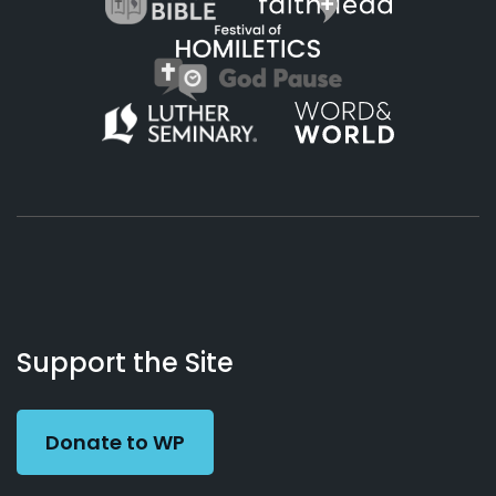
About
Podcasts
Books
App
Contact
Working
Us
Support the Site
Preacher
Donate to WP