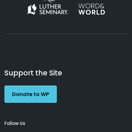
About
Podcasts
Books
App
Contact
Working
Us
Support the Site
Preacher
Donate to WP
Follow Us