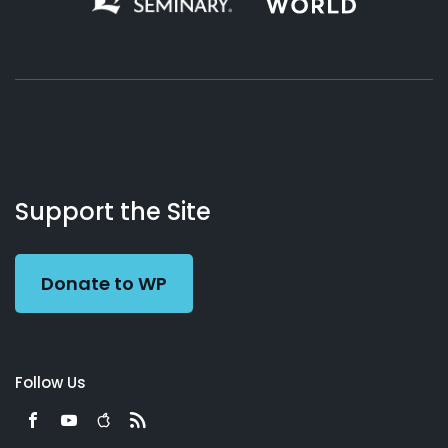
About
Podcasts
Books
App
Contact
Working
Us
Support the Site
Preacher
Donate to WP
Follow Us