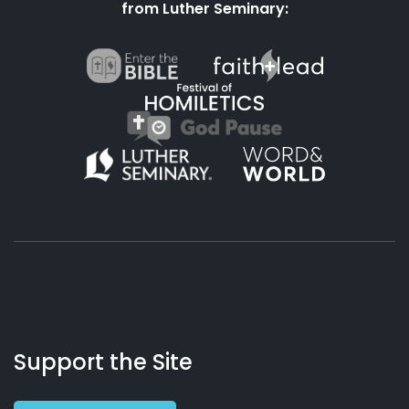
from Luther Seminary:
About
Podcasts
Books
App
Contact
Working
Us
Support the Site
Preacher