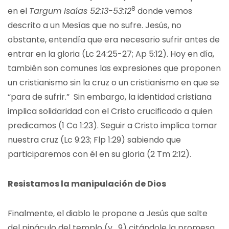
8
en el
Targum Isaías 52:13-53:12
donde vemos
descrito a un Mesías que no sufre. Jesús, no
obstante, entendía que era necesario sufrir antes de
entrar en la gloria (Lc 24:25-27; Ap 5:12). Hoy en día,
también son comunes las expresiones que proponen
un cristianismo sin la cruz o un cristianismo en que se
“para de sufrir.” Sin embargo, la identidad cristiana
implica solidaridad con el Cristo crucificado a quien
predicamos (1 Co 1:23). Seguir a Cristo implica tomar
nuestra cruz (Lc 9:23; Flp 1:29) sabiendo que
participaremos con él en su gloria (2 Tm 2:12).
Resistamos la manipul
ación de
Dios
Finalmente, el diablo le propone a Jesús que salte
del pináculo del templo (v. 9) citándole la promesa