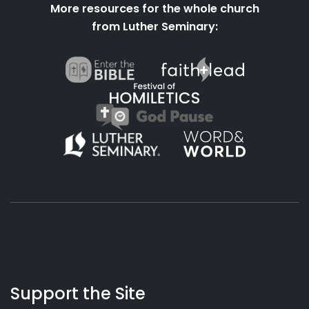
More resources for the whole church
from Luther Seminary:
About
Podcasts
Books
App
Contact
Working
Us
Support the Site
Preacher