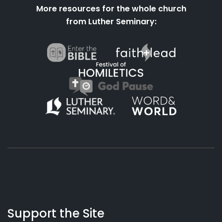
More resources for the whole church
from Luther Seminary:
About
Podcasts
Books
App
Contact
Working
Us
Support the Site