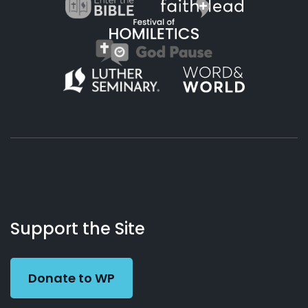
About
Podcasts
Books
App
Contact
Working
Us
Support the Site
Preacher
Donate to WP