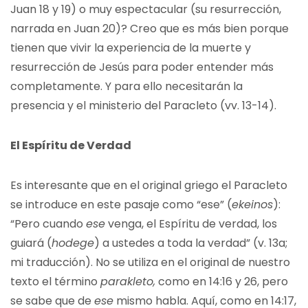
Juan 18 y 19) o muy espectacular (su resurrección,
narrada en Juan 20)? Creo que es más bien porque
tienen que vivir la experiencia de la muerte y
resurrección de Jesús para poder entender más
completamente. Y para ello necesitarán la
presencia y el ministerio del Paracleto (vv. 13-14).
El Espíritu de Verdad
Es interesante que en el original griego el Paracleto
se introduce en este pasaje como “ese” (
ekeinos
):
“Pero cuando
ese
venga, el Espíritu de verdad, los
guiará (
hodege
) a ustedes a toda la verdad” (v. 13a;
mi traducción). No se utiliza en el original de nuestro
texto el término
parakl
e
to,
como en 14:16 y 26, pero
se sabe que de
ese
mismo habla. Aquí, como en 14:17,