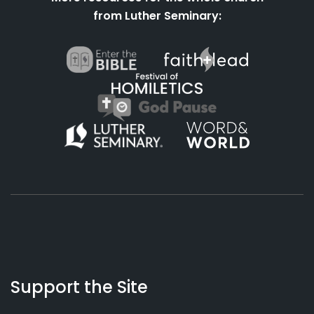
from Luther Seminary:
About
Podcasts
Books
App
Contact
Working
Us
Support the Site
Preacher