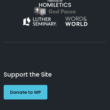
About
Podcasts
Books
App
Contact
Working
Us
Support the Site
Preacher
Donate to WP