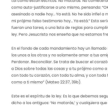
tal como están escritos. No matarás. No cometerás 
como auto-justificarse a uno mismo, pensando: “OK
asesinado a nadie hoy… Ya está. No he sido infiel a
mi prójimo falso testimonio hoy… Ya está.” Esto se
fueran una tarea, o una lista de reglas para cumplir
ley. Pero Jesucristo nos enseña que no estamos fre
En el fondo de cada mandamiento hay un llamado 
los unos a los otros y no solamente amar a tus ami
Perdonar. Reconciliar. Se trata de buscar el cora
a Dios sobre todas las cosas y a tu prójimo como a 
con todo tu corazón, con toda tu alma, y con toda 
como a ti mismo” (Mateo 22:37, 39b).
Este es el espíritu de la ley. Es lo que debemos segui
dicho a los antiguos: ‘No matarás,’ y cualquiera que