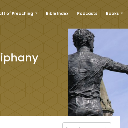
aft of Preaching
Bible Index
Podcasts
Books
piphany