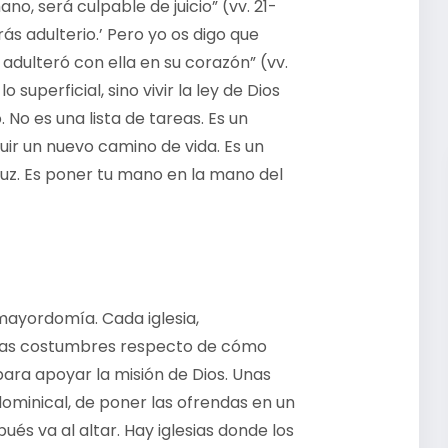
o, será culpable de juicio” (vv. 21-
ás adulterio.’ Pero yo os digo que
 adulteró con ella en su corazón” (vv.
 superficial, sino vivir la ley de Dios
 No es una lista de tareas. Es un
ir un nuevo camino de vida. Es un
luz. Es poner tu mano en la mano del
 mayordomía. Cada iglesia,
pias costumbres respecto de cómo
ara apoyar la misión de Dios. Unas
 dominical, de poner las ofrendas en un
és va al altar. Hay iglesias donde los