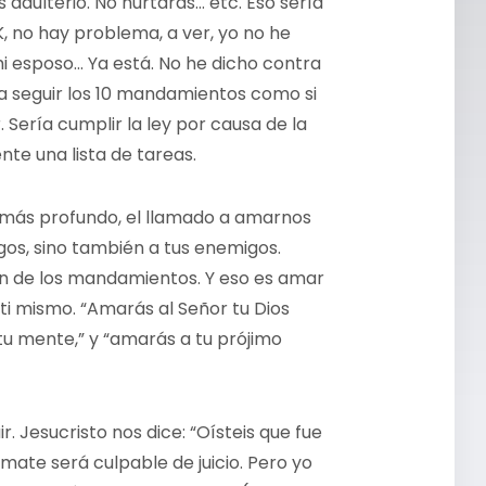
adulterio. No hurtarás… etc. Eso sería
, no hay problema, a ver, yo no he
 mi esposo… Ya está. No he dicho contra
ría seguir los 10 mandamientos como si
. Sería cumplir la ley por causa de la
nte una lista de tareas.
más profundo, el llamado a amarnos
gos, sino también a tus enemigos.
zón de los mandamientos. Y eso es amar
ti mismo. “Amarás al Señor tu Dios
tu mente,” y “amarás a tu prójimo
r. Jesucristo nos dice: “Oísteis que fue
 mate será culpable de juicio. Pero yo