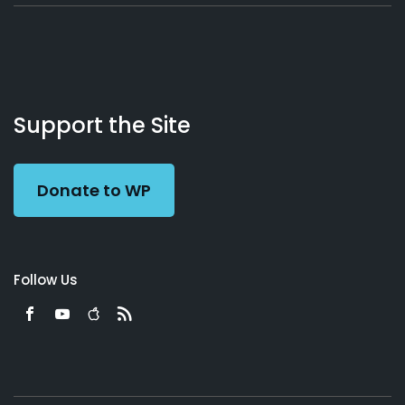
About
Podcasts
Books
App
Contact
Working
Us
Support the Site
Preacher
Donate to WP
Follow Us