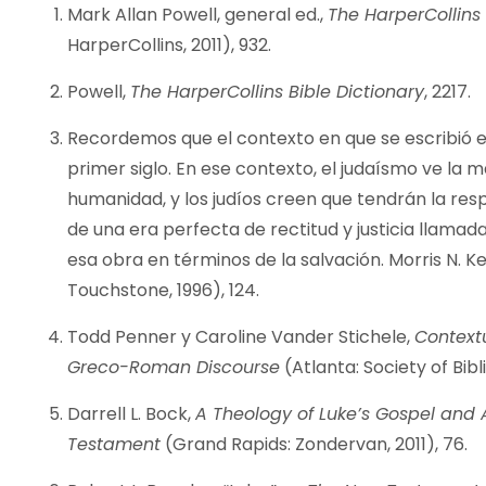
Mark Allan Powell, general ed.,
The HarperCollins 
HarperCollins, 2011), 932.
Powell,
The HarperCollins Bible Dictionary
, 2217.
Recordemos que el contexto en que se escribió es
primer siglo. En ese contexto, el judaísmo ve la m
humanidad, y los judíos creen que tendrán la re
de una era perfecta de rectitud y justicia llamada
esa obra en términos de la salvación. Morris N. K
Touchstone, 1996), 124.
Todd Penner y Caroline Vander Stichele,
Contextu
Greco-Roman Discourse
(Atlanta: Society of Bibli
Darrell L. Bock,
A Theology of Luke’s Gospel and A
Testament
(Grand Rapids: Zondervan, 2011), 76.