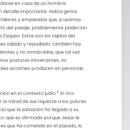
edarse en casa de un hombre
n detalle importante. Había gente
miliares y empleados que, si usamos
to del pasaje, posiblemente padecían
 Zaqueo. Estos son los tejidos del
 es odiado y repudiado; también hay
ilentes y no nombradas, que tal vez
os posturas intolerantes, no
tales acciones producen en personas
3
ión en el contexto judío.
Al rico
la mitad de sus riquezas a los pobres
cia que la salvación ha llegado a su
o que es afirmado porque Jesús le
es que ha cometido en el pasado, lo