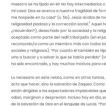
maestro se ha fijado en él! No hay intermediarios o
mi casa! Dios se acerca a nuestra fragilidad de fo
me hospede en tu casa” (v. 5b)
.
Jesús acaba de toc
7
religiosidad piadosa y la corrección social.
Aquel ho
¿recuerdan?), desechado por la sociedad y la religi
aceptado como parte del redil tribal judío (en el ju
reconocido/a como un miembro más con todos los pr
sociales y religiosos). “Por cuanto él también es hi
vino a buscar y a salvar lo que se había perdido” (
ha sido encontrado, y hay muchos motivos para ce
Lo necesario en este relato, como en otros tantos,
acto que hacer, sino la salvación de Zaqueo. Como
están dirigidas a los espectadores implacables que
odian, marginan y desprecian. Incluso hoy en día, 
de la salvación de Dios en el lenguaje de Lucas. “Po