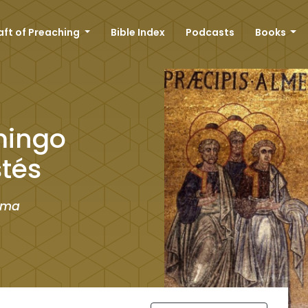
aft of Preaching
Bible Index
Podcasts
Books
mingo
tés
orma