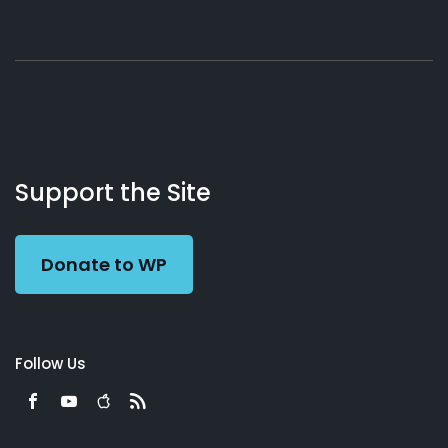
About
Podcasts
Books
App
Contact
Working
Us
Support the Site
Preacher
Donate to WP
Follow Us