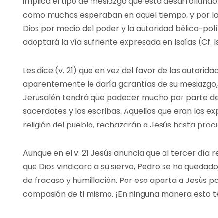
implica el tipo de mesiazgo que está desarrollando. 
como muchos esperaban en aquel tiempo, y por lo 
Dios por medio del poder y la autoridad bélico-polít
adoptará la vía sufriente expresada en Isaías (Cf. Is. 
Les dice (v. 21) que en vez del favor de las autoridad
aparentemente le daría garantías de su mesiazgo, 
Jerusalén tendrá que padecer mucho por parte de l
sacerdotes y los escribas. Aquellos que eran los exp
religión del pueblo, rechazarán a Jesús hasta pro
Aunque en el v. 21 Jesús anuncia que al tercer día 
que Dios vindicará a su siervo, Pedro se ha quedad
de fracaso y humillación. Por eso aparta a Jesús pa
compasión de ti mismo. ¡En ninguna manera esto te