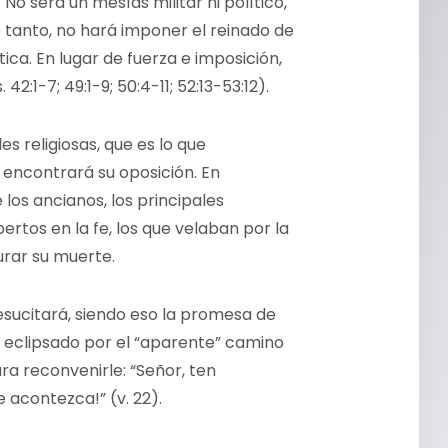
No será un mesías militar ni político,
tanto, no hará imponer el reinado de
ica. En lugar de fuerza e imposición,
42:1-7; 49:1-9; 50:4-11; 52:13-53:12).
es religiosas, que es lo que
encontrará su oposición. En
os ancianos, los principales
ertos en la fe, los que velaban por la
curar su muerte.
resucitará, siendo eso la promesa de
o eclipsado por el “aparente” camino
ra reconvenirle: “Señor, ten
 acontezca!” (v. 22).