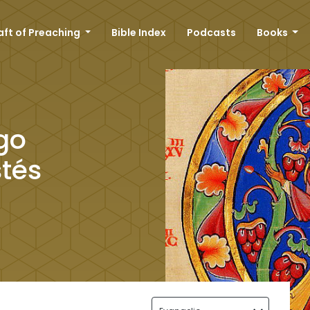
aft of Preaching
Bible Index
Podcasts
Books
go
tés