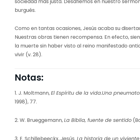
sociedad más justa. Desafiemos en nuestro sermó
burgués.
Como en tantas ocasiones, Jesús acaba su disertac
Nuestras obras tienen recompensa. En efecto, sie
la muerte sin haber visto al reino manifestado an
vivir (v. 28).
Notas:
1.
J. Moltmann,
El Espíritu de la vida.Una pneumato
1998), 77.
2.
W. Brueggemann,
La Biblia, fuente de sentido
(Ba
3.
E. Schillebeeckx,
Jesús. La historia de un viviente