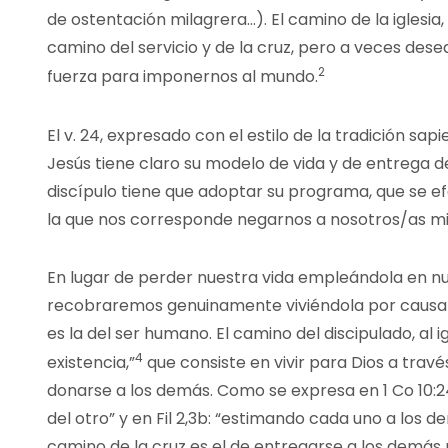
de ostentación milagrera…). El camino de la iglesia, i
camino del servicio y de la cruz, pero a veces desea
2
fuerza para imponernos al mundo.
El v. 24, expresado con el estilo de la tradición sapie
Jesús tiene claro su modelo de vida y de entrega de 
discípulo tiene que adoptar su programa, que se efe
la que nos corresponde negarnos a nosotros/as m
En lugar de perder nuestra vida empleándola en nue
recobraremos genuinamente viviéndola por causa de
es la del ser humano. El camino del discipulado, al ig
4
existencia,”
que consiste en vivir para Dios a través
donarse a los demás. Como se expresa en 1 Co 10:24:
del otro” y en Fil 2,3b: “estimando cada uno a los 
camino de la cruz es el de entregarse a los demás 