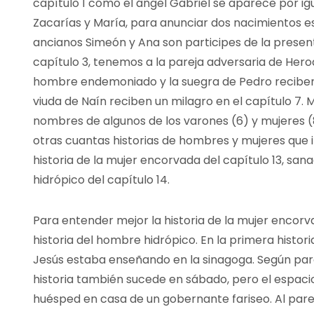
capítulo 1 cómo el ángel Gabriel se aparece por ig
Zacarías y María, para anunciar dos nacimientos esp
ancianos Simeón y Ana son participes de la present
capítulo 3, tenemos a la pareja adversaria de Herod
hombre endemoniado y la suegra de Pedro reciben 
viuda de Naín reciben un milagro en el capítulo 7.
nombres de algunos de los varones (6) y mujeres (
otras cuantas historias de hombres y mujeres que 
historia de la mujer encorvada del capítulo 13, sa
hidrópico del capítulo 14.
Para entender mejor la historia de la mujer encorv
historia del hombre hidrópico. En la primera histor
Jesús estaba enseñando en la sinagoga. Según parec
historia también sucede en sábado, pero el espac
huésped en casa de un gobernante fariseo. Al pare