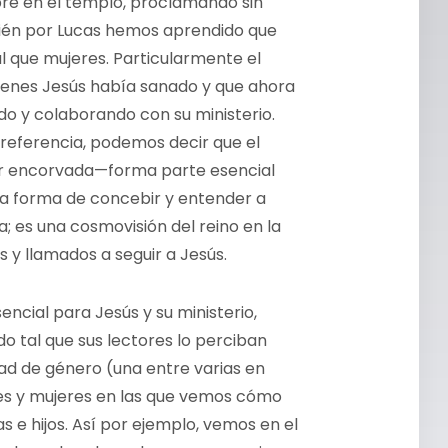
re en el templo, proclamando sin
bién por Lucas hemos aprendido que
al que mujeres. Particularmente el
uienes Jesús había sanado y que ahora
do y colaborando con su ministerio.
o referencia, podemos decir que el
jer encorvada—forma parte esencial
s la forma de concebir y entender a
a; es una cosmovisión del reino en la
y llamados a seguir a Jesús.
encial para Jesús y su ministerio,
o tal que sus lectores lo perciban
dad de género (una entre varias en
bres y mujeres en las que vemos cómo
as e hijos. Así por ejemplo, vemos en el