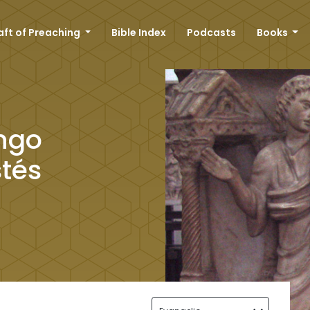
aft of Preaching
Bible Index
Podcasts
Books
ngo
tés