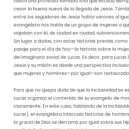
había una profetisa llamada Ana que estaba siemp
cesar la buena nueva de la llegada de Jesús. Tam
entre los seguidores de Jesús había varones al igu
evangelista nos habla de un grupo de mujeres a q
viajaban con él, de ciudad en ciudad, subvencionan
Sin lugar a dudas, con estas historias previas com
pasaje para el día de hoy—la historia sobre la mu
del imaginario social de Lucas. Es decir, para Luca
Jesús y su misión es desde una perspectiva inclusiv
que mujeres y hombres—por igual—son restaurados 
Para que no quepa duda de que la inclusividad es es
Lucas organiza el contenido de su evangelio de mod
claramente. En este caso, hablando de la inclusivi
Lucas), el evangelista intercala historias de hom
la gracia de Dios se derrama por igual sobre sus hij