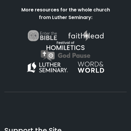
More resources for the whole church
from Luther Seminary:
About
Podcasts
Books
App
Contact
Working
Us
Support the Site