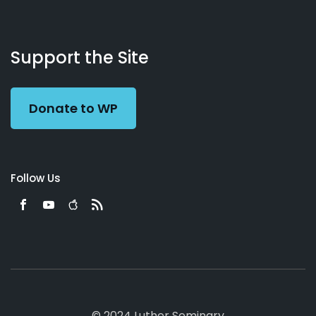
About
Podcasts
Books
App
Contact
Working
Us
Support the Site
Preacher
Donate to WP
Follow Us
© 2024 Luther Seminary