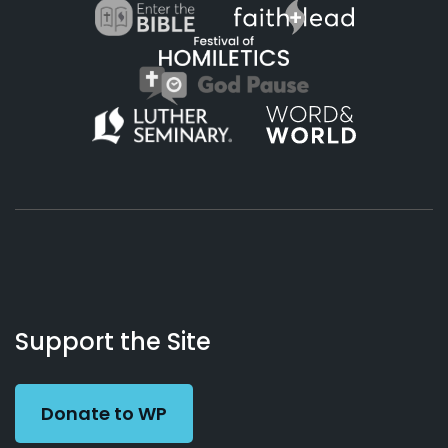
About
Podcasts
Books
App
Contact
Working
Us
Support the Site
Preacher
Donate to WP