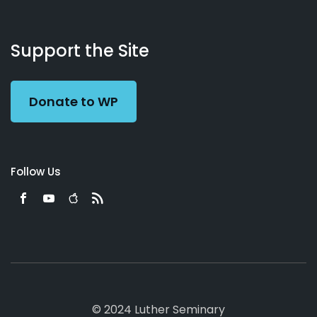
About
Podcasts
Books
App
Contact
Working
Us
Support the Site
Preacher
Donate to WP
Follow Us
© 2024 Luther Seminary