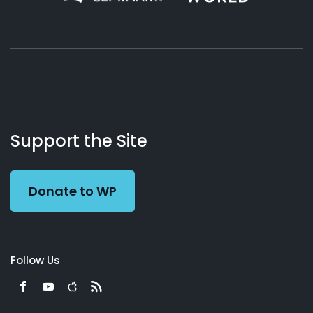
About
Podcasts
Books
App
Contact
Working
Us
Support the Site
Preacher
Donate to WP
Follow Us