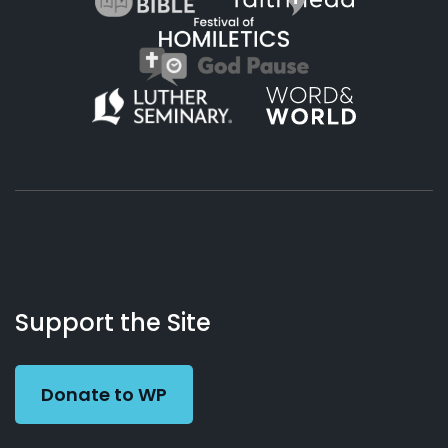
About
Podcasts
Books
App
Contact
Working
Us
Support the Site
Preacher
Donate to WP