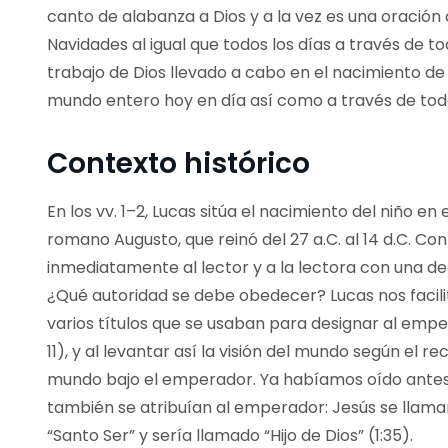
canto de alabanza a Dios y a la vez es una oración 
Navidades al igual que todos los días a través de to
trabajo de Dios llevado a cabo en el nacimiento de 
mundo entero hoy en día así como a través de toda
Contexto histórico
En los vv. 1–2, Lucas sitúa el nacimiento del niño e
romano Augusto, que reinó del 27 a.C. al 14 d.C. Co
inmediatamente al lector y a la lectora con una d
¿Qué autoridad se debe obedecer? Lucas nos facilit
varios títulos que se usaban para designar al emper
11), y al levantar así la visión del mundo según el r
mundo bajo el emperador. Ya habíamos oído antes 
también se atribuían al emperador: Jesús se llamaría
“Santo Ser” y sería llamado “Hijo de Dios” (1:35).