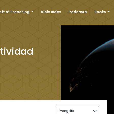
aft of Preaching
Bible Index
Podcasts
Books
tividad
Evangelio