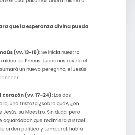
sobre el cual pasamos ahora mismo a
ara que la esperanza divina pueda
aús (vv. 13-16):
Se inicia nuestro
a aldea de Emaús. Lucas nos revela el
s sumará un nuevo peregrino, el Jesús
econocer.
 corazón (vv. 17-24):
Los dos
ero, una tristeza ¿sobre qué?, ¿en
e Jesús, su Maestro. Sin duda, pero
ue aguardaban que redimiera a Israel
de orden político y temporal, había