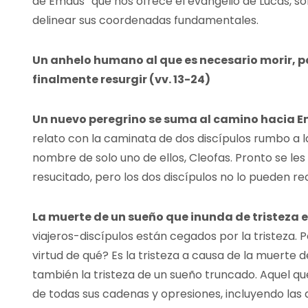
de Emaús” que nos ofrece el evangelio de Lucas, 
delinear sus coordenadas fundamentales.
Un anhelo humano al que es necesario morir, p
finalmente resurgir (vv. 13-24)
Un nuevo peregrino se suma al camino hacia Em
relato con la caminata de dos discípulos rumbo a l
nombre de solo uno de ellos, Cleofas. Pronto se le
resucitado, pero los dos discípulos no lo pueden r
La muerte de un sueño que inunda de tristeza el
viajeros-discípulos están cegados por la tristeza. P
virtud de qué? Es la tristeza a causa de la muerte d
también la tristeza de un sueño truncado. Aquel q
de todas sus cadenas y opresiones, incluyendo las 