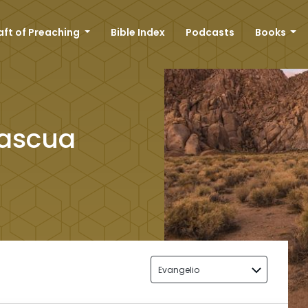
aft of Preaching
Bible Index
Podcasts
Books
Pascua
Evangelio