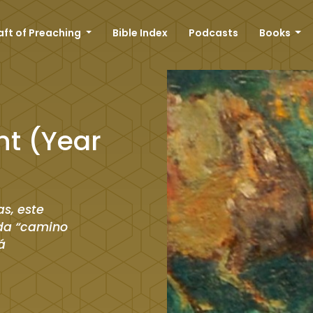
aft of Preaching
Bible Index
Podcasts
Books
nt (Year
as, este
ada “camino
á