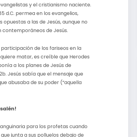
evangelistas y el cristianismo naciente.
85 d.C. permea en los evangelios,
s opuestas a las de Jesús, aunque no
an contemporáneos de Jesús.
articipación de los fariseos en la
 quiere matar, es creíble que Herodes
ponía a los planes de Jesús de
32b. Jesús sabía que el mensaje que
que abusaba de su poder (“aquella
usalén!
sanguinaria para los profetas cuando
que junta a sus polluelos debajo de