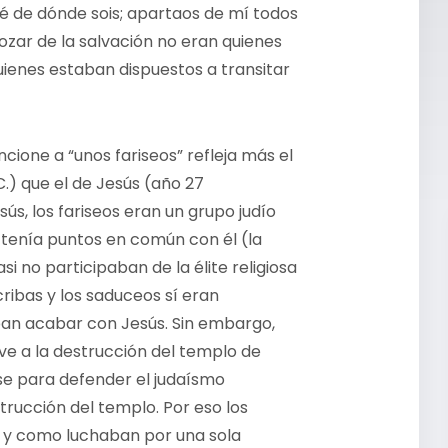
 sé de dónde sois; apartaos de mí todos
zar de la salvación no eran quienes
quienes estaban dispuestos a transitar
cione a “unos fariseos” refleja más el
C.) que el de Jesús (año 27
 los fariseos eran un grupo judío
 tenía puntos en común con él (la
si no participaban de la élite religiosa
cribas y los saduceos sí eran
ban acabar con Jesús. Sin embargo,
ive a la destrucción del templo de
rse para defender el judaísmo
trucción del templo. Por eso los
s, y como luchaban por una sola