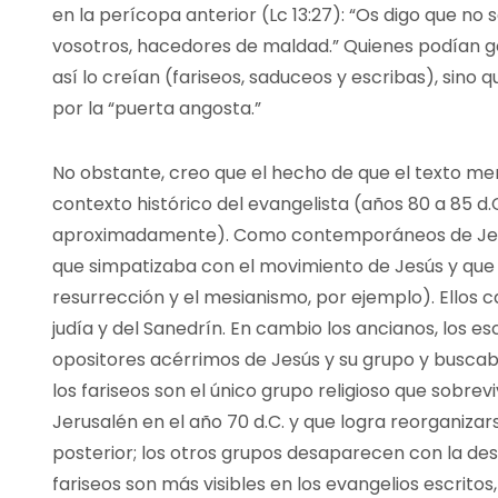
en la perícopa anterior (Lc 13:27): “Os digo que no
vosotros, hacedores de maldad.” Quienes podían go
así lo creían (fariseos, saduceos y escribas), sino 
por la “puerta angosta.”
No obstante, creo que el hecho de que el texto men
contexto histórico del evangelista (años 80 a 85 d.
aproximadamente). Como contemporáneos de Jesús,
que simpatizaba con el movimiento de Jesús y que
resurrección y el mesianismo, por ejemplo). Ellos ca
judía y del Sanedrín. En cambio los ancianos, los es
opositores acérrimos de Jesús y su grupo y busca
los fariseos son el único grupo religioso que sobrev
Jerusalén en el año 70 d.C. y que logra reorganiza
posterior; los otros grupos desaparecen con la des
fariseos son más visibles en los evangelios escrito