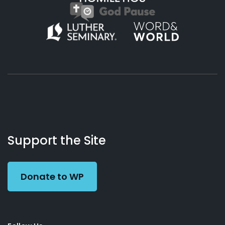
About
Podcasts
Books
App
Contact
Working
Us
Support the Site
Preacher
Donate to WP