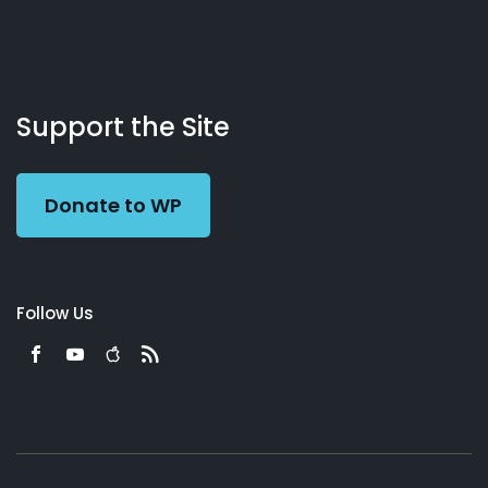
About
Podcasts
Books
App
Contact
Working
Us
Support the Site
Preacher
Donate to WP
Follow Us