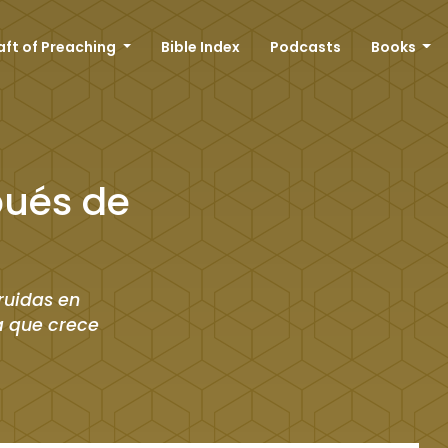
aft of Preaching
Bible Index
Podcasts
Books
pués de
ruidas en
a que crece