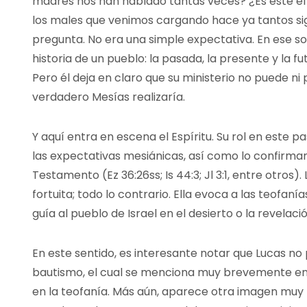
madres nos han hablado tantas veces? ¿Es éste el
los males que venimos cargando hace ya tantos si
pregunta. No era una simple expectativa. En ese s
historia de un pueblo: la pasada, la presente y la f
Pero él deja en claro que su ministerio no puede n
verdadero Mesías realizaría.
Y aquí entra en escena el Espíritu. Su rol en este pa
las expectativas mesiánicas, así como lo confirma
Testamento (Ez 36:26ss; Is 44:3; Jl 3:1, entre otros
fortuita; todo lo contrario. Ella evoca a las teofan
guía al pueblo de Israel en el desierto o la revelaci
En este sentido, es interesante notar que Lucas no p
bautismo, el cual se menciona muy brevemente en el
en la teofanía. Más aún, aparece otra imagen muy 