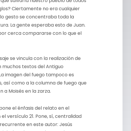
 que salvaría nuestro pueblo de todos
glos? Ciertamente no era cualquier
olo gesto se concentraba toda la
utura. La gente esperaba esto de Juan.
i por cerca compararse con lo que el
saje se vincula con la realización de
n muchos textos del Antiguo
). La imagen del fuego tampoco es
ías, así como a la columna de fuego que
ón a Moisés en la zarza.
one el énfasis del relato en el
 versículo 21. Pone, sí, centralidad
recurrente en este autor: Jesús