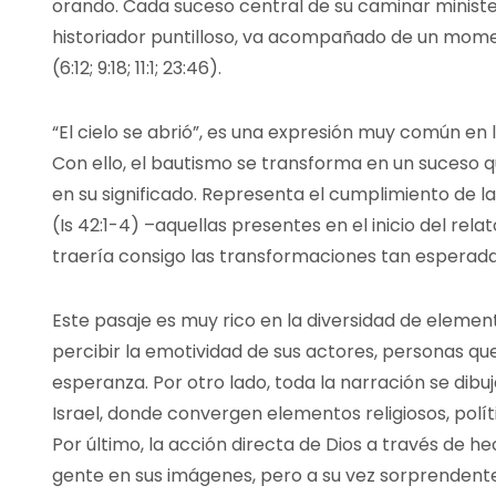
orando. Cada suceso central de su caminar ministeri
historiador puntilloso, va acompañado de un mome
(6:12; 9:18; 11:1; 23:46).
“El cielo se abrió”, es una expresión muy común en l
Con ello, el bautismo se transforma en un suces
en su significado. Representa el cumplimiento de la
(Is 42:1-4) –aquellas presentes en el inicio del rela
traería consigo las transformaciones tan esperada
Este pasaje es muy rico en la diversidad de eleme
percibir la emotividad de sus actores, personas qu
esperanza. Por otro lado, toda la narración se dibuj
Israel, donde convergen elementos religiosos, polític
Por último, la acción directa de Dios a través de he
gente en sus imágenes, pero a su vez sorprendente