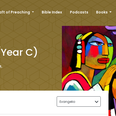
aft of Preaching
Bible Index
Podcasts
Books
(Year C)
.
Evangelio