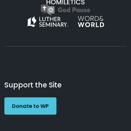
About
Podcasts
Books
App
Contact
Working
Us
Support the Site
Preacher
Donate to WP