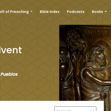
aft of Preaching
Bible Index
Podcasts
Books
dvent
 Pueblos