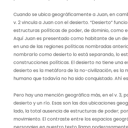
Cuando se ubica geográficamente a Juan, en cambi
v. 2 vincula a Juan con el desierto. “Desierto” func
estructuras políticas de poder, de dominio, como e
Aquí Juan es presentado como habitante de un des
en una de las regiones políticas nombradas anterio
nombrarlo como desierto lo está separando, lo est
construcciones políticas. El desierto no tiene una est
desierto es la metáfora de la no-civilización, es l
humano que todavía no ha sido conquistado. Ahí es
Pero hay una mención geográfica más, en el v. 3, pa
desierto y un río. Esas son las dos ubicaciones ge
lado, la total ausencia de estructuras de poder; por
movimiento. El contraste entre los espacios geogr
personajes en nuestro texto llama poderosamente 