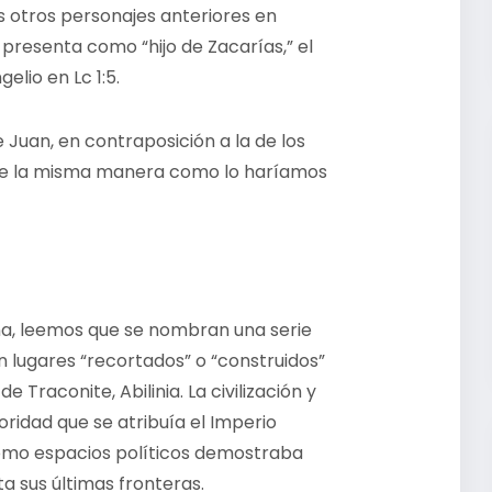
s otros personajes anteriores en
 presenta como “hijo de Zacarías,” el
lio en Lc 1:5.
uan, en contraposición a la de los
o de la misma manera como lo haríamos
a, leemos que se nombran una serie
n lugares “recortados” o “construidos”
de Traconite, Abilinia. La civilización y
ioridad que se atribuía el Imperio
como espacios políticos demostraba
 sus últimas fronteras.