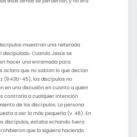
s esas almas se perderían, y no era
discípulos muestran una reiterada
el discipulado. Cuando Jesús se
eren hacer una enramada para
s aclara que no sabían lo que decían
z (9:43b-45), los discípulos no
on en una discusión en cuanto a quien
s contraria a cualquier intención
miento de los discípulos. La persona
puesta a ser la más pequeña (v. 48). En
os discípulos, estaba echando fuera
rohibieron que lo siguiera haciendo