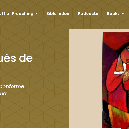
aft of Preaching
Bible Index
Podcasts
Books
ués de
o conforme
tud