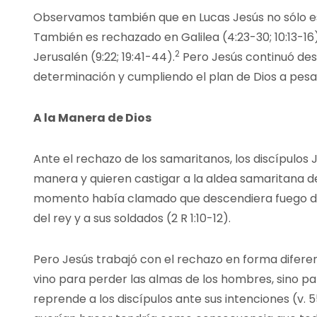
Observamos también que en Lucas Jesús no sólo e
También es rechazado en Galilea (4:23-30; 10:13-16),
2
Jerusalén (9:22; 19:41-44).
Pero Jesús continuó desa
determinación y cumpliendo el plan de Dios a pesa
A la Manera de Dios
Ante el rechazo de los samaritanos, los discípulos 
manera y quieren castigar a la aldea samaritana d
momento había clamado que descendiera fuego del
del rey y a sus soldados (2 R 1:10-12).
Pero Jesús trabajó con el rechazo en forma diferen
vino para perder las almas de los hombres, sino par
reprende a los discípulos ante sus intenciones (v. 55