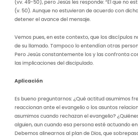
(vv. 49-50), pero Jesús les responde: “El que no es
(v. 50). Aunque no estuvieran de acuerdo con dicha
detener el avance del mensaje.
Vemos pues, en este contexto, que los discípulos n
de su llamado. Tampoco lo entendían otras persona
Pero Jesús constantemente los y las confronta con 
las implicaciones del discipulado.
Aplicación
Es bueno preguntarnos: ¿Qué actitud asumimos fr
reaccionan ante el evangelio o los asuntos relaci
asumimos cuando rechazan el evangelio? ¿Quiénes
alguien, aun cuando esa persona esté actuando en c
Debemos alinearnos al plan de Dios, que sobrepas