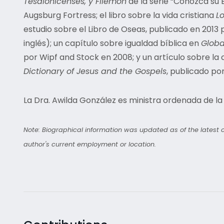
Tesalonicenses, y Filemón
de la serie “Conozca su B
Augsburg Fortress; el libro sobre la vida cristiana
L
estudio sobre el Libro de Oseas, publicado en 2013
inglés); un capítulo sobre igualdad bíblica en
Globa
por Wipf and Stock en 2008; y un artículo sobre la cr
Dictionary of Jesus and the Gospels
, publicado por
La Dra. Awilda González es ministra ordenada de la I
Note: Biographical information was updated as of the latest co
author's current employment or location.