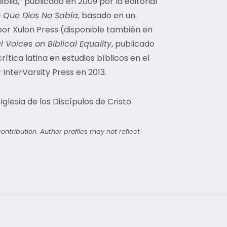
iblia,” publicado en 2009 por la editorial
o Que Dios No Sabía
, basado en un
 por Xulon Press (disponible también en
l Voices on Biblical Equality
, publicado
ítica latina en estudios bíblicos en el
 InterVarsity Press en 2013.
glesia de los Discípulos de Cristo.
ntribution. Author profiles may not reflect