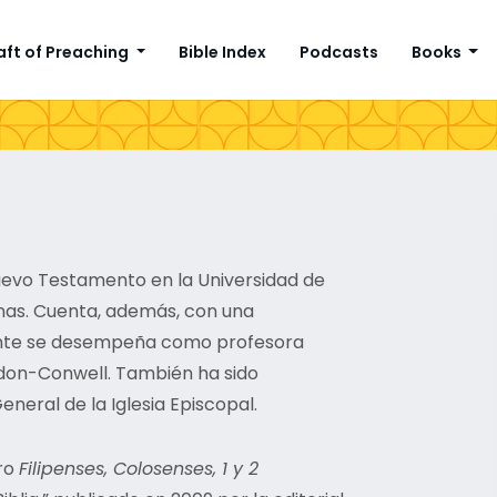
aft of Preaching
Bible Index
Podcasts
Books
uevo Testamento en la Universidad de
inas. Cuenta, además, con una
ente se desempeña como profesora
don-Conwell. También ha sido
eneral de la Iglesia Episcopal.
bro
Filipenses, Colosenses, 1 y 2