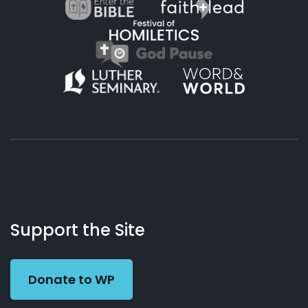
About
Podcasts
Books
App
Contact
Working
Us
Support the Site
Preacher
Donate to WP