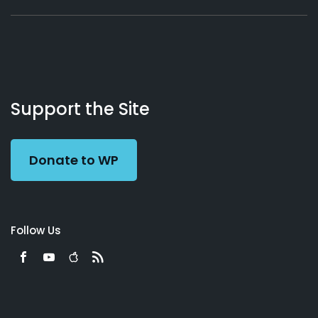
About
Podcasts
Books
App
Contact
Working
Us
Support the Site
Preacher
Donate to WP
Follow Us