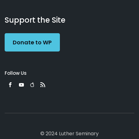
About
Podcasts
Books
App
Contact
Working
Us
Support the Site
Preacher
Donate to WP
Follow Us
© 2024 Luther Seminary