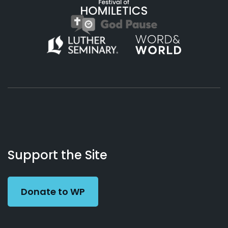
About
Podcasts
Books
App
Contact
Working
Us
Support the Site
Preacher
Donate to WP