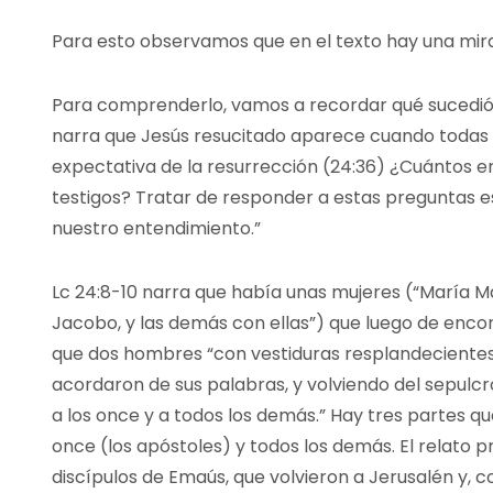
Para esto observamos que en el texto hay una mirad
Para comprenderlo, vamos a recordar qué sucedió 
narra que Jesús resucitado aparece cuando todas 
expectativa de la resurrección (24:36) ¿Cuántos 
testigos? Tratar de responder a estas preguntas es
nuestro entendimiento.”
Lc 24:8-10 narra que había unas mujeres (“María 
Jacobo, y las demás con ellas”) que luego de encon
que dos hombres “con vestiduras resplandecientes” (
acordaron de sus palabras, y volviendo del sepulc
a los once y a todos los demás.” Hay tres partes que
once (los apóstoles) y todos los demás. El relato p
discípulos de Emaús, que volvieron a Jerusalén y, c