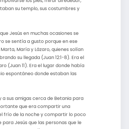
polvarse los pies, mirar alrededor,
estaban su templo, sus costumbres y
rque Jesús en muchas ocasiones se
tro se sentía a gusto porque en ese
 Marta, María y Lázaro, quienes solían
brando su llegada (Juan 12:1-8). Era el
ro (Juan 11). Era el lugar donde había
cio espontáneo donde estaban las
y a sus amigas cerca de Betania para
portante que era compartir una
 el frío de la noche y compartir lo poco
 para Jesús que las personas que le