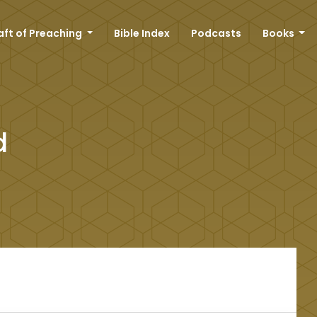
aft of Preaching
Bible Index
Podcasts
Books
d