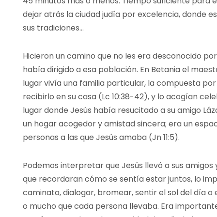
45 minutos más o menos. Tiempo suficiente para em
dejar atrás la ciudad judía por excelencia, donde 
sus tradiciones…
Hicieron un camino que no les era desconocido po
había dirigido a esa población. En Betania el maes
lugar vivía una familia particular, la compuesta por
recibirlo en su casa (Lc 10:38-42), y lo acogían cele
lugar donde Jesús había resucitado a su amigo Láza
un hogar acogedor y amistad sincera; era un espa
personas a las que Jesús amaba (Jn 11:5).
Podemos interpretar que Jesús llevó a sus amigos 
que recordaran cómo se sentía estar juntos, lo im
caminata, dialogar, bromear, sentir el sol del día o
o mucho que cada persona llevaba. Era importante