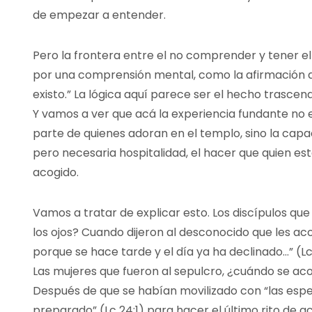
de empezar a entender.
Pero la frontera entre el no comprender y tener e
por una comprensión mental, como la afirmación de
existo.” La lógica aquí parece ser el hecho trascen
Y vamos a ver que acá la experiencia fundante no es
parte de quienes adoran en el templo, sino la capa
pero necesaria hospitalidad, el hacer que quien es
acogido.
Vamos a tratar de explicar esto. Los discípulos qu
los ojos? Cuando dijeron al desconocido que les 
porque se hace tarde y el día ya ha declinado…” (Lc
Las mujeres que fueron al sepulcro, ¿cuándo se ac
Después de que se habían movilizado con “las esp
preparado” (Lc 24:1) para hacer el último rito de a