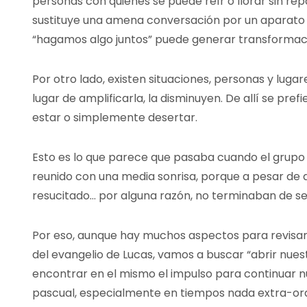
personas con quienes se puede reír o llorar sin rep
sustituye una amena conversación por un aparato m
“hagamos algo juntos” puede generar transformac
Por otro lado, existen situaciones, personas y lugar
lugar de amplificarla, la disminuyen. De allí se pre
estar o simplemente desertar.
Esto es lo que parece que pasaba cuando el grupo
reunido con una media sonrisa, porque a pesar de q
resucitado… por alguna razón, no terminaban de sen
Por eso, aunque hay muchos aspectos para revisar,
del evangelio de Lucas, vamos a buscar “abrir nues
encontrar en el mismo el impulso para continuar 
pascual, especialmente en tiempos nada extra-ord