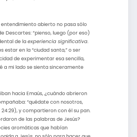
l entendimiento abierto no pasa sólo
 Descartes: “pienso, luego (por eso)
dental de la
experiencia significativa
.
 estar en la “ciudad santa,” o ser
cidad de experimentar esa sencilla,
té a mi lado se sienta sinceramente
e iban hacia Emaús, ¿cuándo abrieron
acompañaba: “quédate con nosotros,
 24:29), y compartieron con él su pan.
ordaron de las palabras de Jesús?
ecies aromáticas que habían
cogida a Jesús, no sólo para hacer que