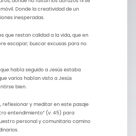
aros, donde no faltan los abrazos ni se
óvil. Donde la creatividad de un
iones inesperadas.
es que restan calidad a la vida, que en
fiere escapar; buscar excusas para no
 que había seguido a Jesús estaba
ue varios habían visto a Jesús
tirse bien.
 reflexionar y meditar en este pasaje
tro entendimiento” (v. 45) para
nuestro personal y comunitario camino
inarios.