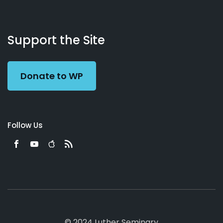
About
Podcasts
Books
App
Contact
Working
Us
Support the Site
Preacher
Donate to WP
Follow Us
© 2024 Luther Seminary