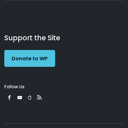
About
Podcasts
Books
App
Contact
Working
Us
Support the Site
Preacher
Donate to WP
Follow Us