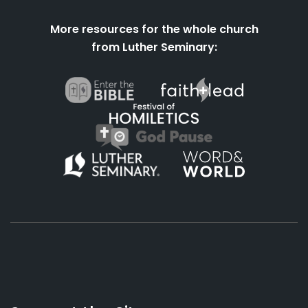
More resources for the whole church
from Luther Seminary:
About
Podcasts
Books
App
Contact