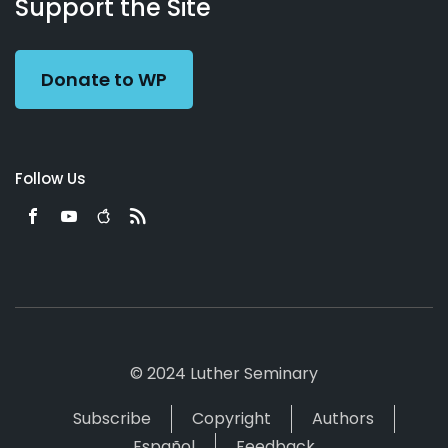
Working
Us
Support the Site
Preacher
Donate to WP
Follow Us
© 2024 Luther Seminary
Subscribe
Copyright
Authors
Español
Feedback