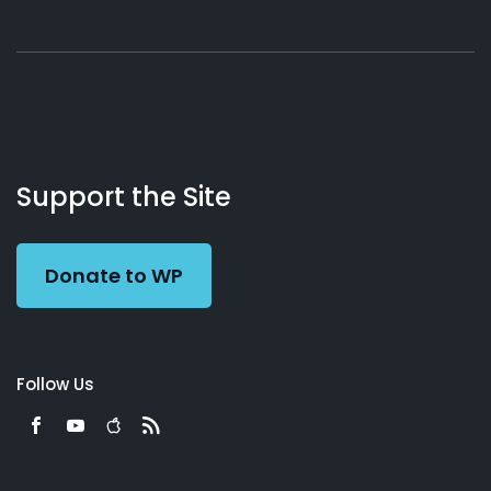
About
Podcasts
Books
App
Contact
Working
Us
Support the Site
Preacher
Donate to WP
Follow Us