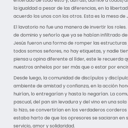
enterado de todo esto y, aun así, admite a todos/
la igualdad a pesar de las diferencias, en la liber
acuerdo los unos con los otros. Esta es la mesa de 
El lavatorio no fue una manera de invertir los role
de dominio y señorío que ya se habían infiltrado d
Jesús fueron una forma de romper las estructuras 
todos somos señores, no hay etiquetas, y nadie tie
piensa u opina diferente al líder, este le recuerda 
nuestros anhelos por ser más que o estar por enci
Desde luego, la comunidad de discípulos y discípulas
ambiente de amistad y confianza, en la acción hone
huirían, lo entregarían y hasta lo negarían. La co
pascual, del pan sin levadura y del vino en una sola
lo hizo, se convertirían en los verdaderos corderos p
estaba harto de que los opresores se saciaran en s
servicio, amor y solidaridad.