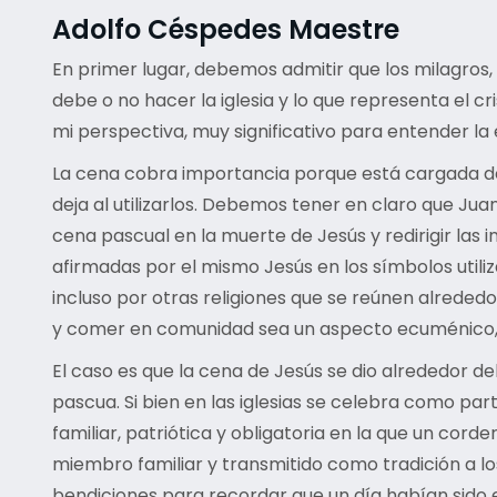
Adolfo Céspedes Maestre
En primer lugar, debemos admitir que los milagros,
debe o no hacer la iglesia y lo que representa el c
mi perspectiva, muy significativo para entender la
La cena cobra importancia porque está cargada de m
deja al utilizarlos. Debemos tener en claro que Juan,
cena pascual en la muerte de Jesús y redirigir las 
afirmadas por el mismo Jesús en los símbolos utiliz
incluso por otras religiones que se reúnen alreded
y comer en comunidad sea un aspecto ecuménico, un
El caso es que la cena de Jesús se dio alrededor 
pascua. Si bien en las iglesias se celebra como par
familiar, patriótica y obligatoria en la que un corde
miembro familiar y transmitido como tradición a los
bendiciones para recordar que un día habían sido es