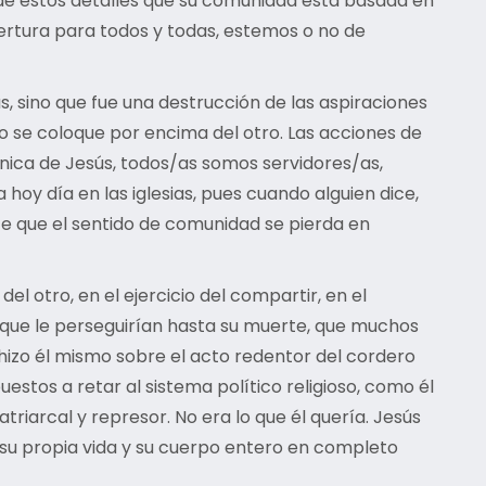
 de estos detalles que su comunidad está basada en
apertura para todos y todas, estemos o no de
s, sino que fue una destrucción de las aspiraciones
no se coloque por encima del otro. Las acciones de
nica de Jesús, todos/as somos servidores/as,
hoy día en las iglesias, pues cuando alguien dice,
iste que el sentido de comunidad se pierda en
el otro, en el ejercicio del compartir, en el
, que le perseguirían hasta su muerte, que muchos
hizo él mismo sobre el acto redentor del cordero
uestos a retar al sistema político religioso, como él
atriarcal y represor. No era lo que él quería. Jesús
o su propia vida y su cuerpo entero en completo