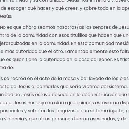
as en su mesa y su comunidad. Jesús nos enseña a través
tad de escoger qué hacer y qué creer, y sobre todo en la 
Jesús.
s. No es que ahora seamos nosotros/as los señores de Jesú
entro de la comunidad con esos titulillos que hacen que u
jerarquizadas en la comunidad. En esta comunidad mesiá
ne más autoridad que el otro. Lamentablemente esto falta 
que es quien tiene la autoridad en la casa del Señor. Es tr
ma de.
 se recrea en el acto de la mesa y del lavado de los pies d
sta de Jesús al confiarles que sería víctima del sistema
munidad de Jesús estuvo basada en la deconstrucción que 
 copa. Jesús nos dejó en claro que quienes estuvieran disp
ascuales y sufrirían los latigazos de un sistema injusto, p
u violencia y que otras personas fueran asesinadas, y di