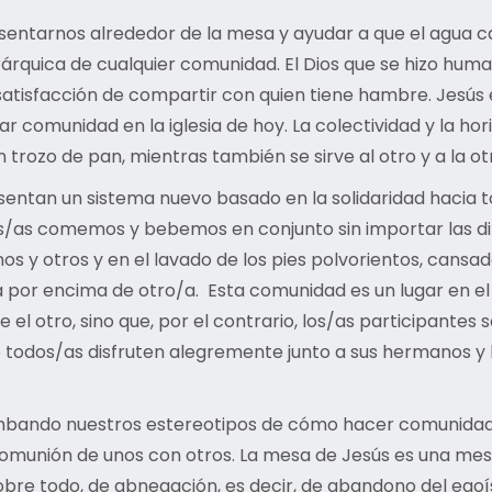
ntarnos alrededor de la mesa y ayudar a que el agua caiga
árquica de cualquier comunidad. El Dios que se hizo human
a satisfacción de compartir con quien tiene hambre. Jesús 
ar comunidad en la iglesia de hoy. La colectividad y la h
ozo de pan, mientras también se sirve al otro y a la o
esentan un sistema nuevo basado en la solidaridad hacia 
s/as comemos y bebemos en conjunto sin importar las dife
nos y otros y en el lavado de los pies polvorientos, cans
por encima de otro/a. Esta comunidad es un lugar en el q
el otro, sino que, por el contrario, los/as participante
 todos/as disfruten alegremente junto a sus hermanos y 
bando nuestros estereotipos de cómo hacer comunidad, 
omunión de unos con otros. La mesa de Jesús es una mes
, sobre todo, de abnegación, es decir, de abandono del eg