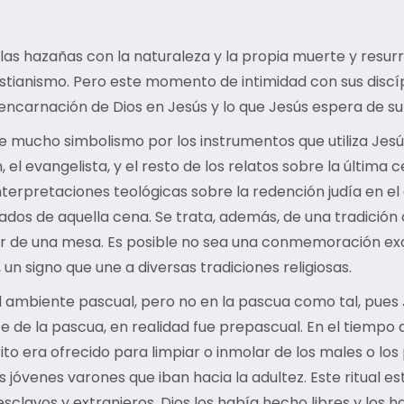
 las hazañas con la naturaleza y la propia muerte y resu
ristianismo. Pero este momento de intimidad con sus discíp
 encarnación de Dios en Jesús y lo que Jesús espera de s
ucho simbolismo por los instrumentos que utiliza Jesús, 
 el evangelista, y el resto de los relatos sobre la última c
interpretaciones teológicas sobre la redención judía en el
ados de aquella cena. Se trata, además, de una tradición 
or de una mesa. Es posible no sea una conmemoración excl
 signo que une a diversas tradiciones religiosas.
del ambiente pascual, pero no en la pascua como tal, pue
te de la pascua, en realidad fue prepascual. En el tiempo
rito era ofrecido para limpiar o inmolar de los males o los
 jóvenes varones que iban hacia la adultez. Este ritual e
clavos y extranjeros, Dios los había hecho libres y los ha