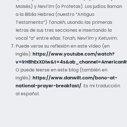
Moisés) y
Nevi’im
(o Profetas). Los judíos llaman
a la Biblia Hebrea (nuestro “Antiguo
Testamento”)
Tanakh
, usando las primeras
letras de sus tres secciones e insertando la
vocal “a” entre ellas:
Torah
,
Nevi’im
y
Ketuvim
.
Puede verse su reflexión en este vídeo (en
inglés):
https://www.youtube.com/watch?
v=lrH8hExXDiw&t=4s&ab_channel=AmericanRh
O puede leerse en este blog (también en
inglés):
https://www.danwilt.com/bono-at-
national-prayer-breakfast/
. Es mi traducción
al español.