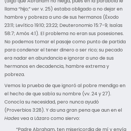
(algo que Abraham no niega, pues en la parábola le
llama “hijo;” ver v. 25) estaba obligado a no dejar en
hambre y pobreza a uno de sus hermanos (Éxodo
23:11; Levítico 19:10; 23:22; Deuteronomio 15:7-9; Isaías
58:7; Amós 4:1). El problema no eran sus posesiones.
No podemos tomar el pasaje como punto de partida
para condenar el tener dinero o ser rico; su pecado
era nadar en abundancia e ignorar a uno de sus
hermanos en decadencia, hambre extrema y
pobreza.
Vemos la prueba de que ignoró al pobre mendigo en
el hecho de que sabía su nombre (vv. 24 y 27).
Conocía su necesidad, pero nunca ayudó
(Proverbios 3:28). Y da una gran pena que aun en el
Hades
vea a Lázaro como siervo:
“Padre Abraham, ten misericordia de mí y envía