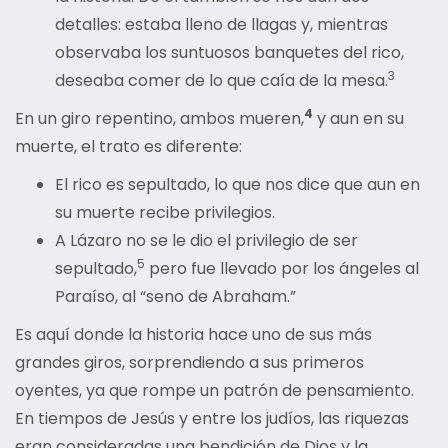
detalles: estaba lleno de llagas y, mientras
observaba los suntuosos banquetes del rico,
3
deseaba comer de lo que caía de la mesa.
4
En un giro repentino, ambos mueren,
y aun en su
muerte, el trato es diferente:
El rico es sepultado, lo que nos dice que aun en
su muerte recibe privilegios.
A Lázaro no se le dio el privilegio de ser
5
sepultado,
pero fue llevado por los ángeles al
Paraíso, al “seno de Abraham.”
Es aquí donde la historia hace uno de sus más
grandes giros, sorprendiendo a sus primeros
oyentes, ya que rompe un patrón de pensamiento.
En tiempos de Jesús y entre los judíos, las riquezas
eran consideradas una bendición de Dios y la