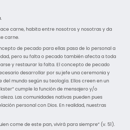
.
 hace carne, habita entre nosotros y nosotras y da
se carne.
concepto de pecado para ellas pasa de lo personal a
inidad, pero su falta o pecado también afecta a toda
rse y restaurar la falta. El concepto de pecado
necesario desarrollar por su jefe una ceremonia y
ce del mundo según su teología. Ellos creen en un
Trickster” cumple la función de mensajero y/o
turaleza. Las comunidades nativas pueden pues
ción personal con Dios. En realidad, nuestras
ien come de este pan, vivirá para siempre” (v. 51).