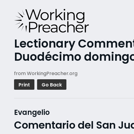
Lectionary Commenta
Duodécimo domingo
from WorkingPreacher.org
Print
Go Back
Evangelio
Comentario del San Ju