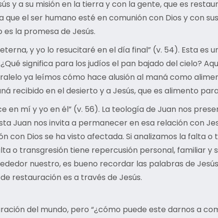
s y a su misión en la tierra y con la gente, que es restaur
 que el ser humano esté en comunión con Dios y con sus s
 es la promesa de Jesús.
terna, y yo lo resucitaré en el día final” (v. 54). Esta e
 ¿Qué significa para los judíos el pan bajado del cielo? 
 paralelo ya leímos cómo hace alusión al maná como alim
ná recibido en el desierto y a Jesús, que es alimento para
en mí y yo en él” (v. 56). La teología de Juan nos prese
lista Juan nos invita a permanecer en esa relación con
n con Dios se ha visto afectada. Si analizamos la falta o 
alta o transgresión tiene repercusión personal, familiar y
ededor nuestro, es bueno recordar las palabras de Jesús 
de restauración es a través de Jesús.
uración del mundo, pero “¿cómo puede este darnos a comer