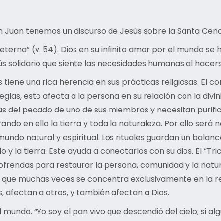
ún Juan tenemos un discurso de Jesús sobre la Santa Cena
eterna” (v. 54). Dios en su infinito amor por el mundo se
ús solidario que siente las necesidades humanas al hacer
tiene una rica herencia en sus prácticas religiosas. El 
reglas, esto afecta a la persona en su relación con la div
s del pecado de uno de sus miembros y necesitan purifica
ndo en ello la tierra y toda la naturaleza. Por ello será 
 mundo natural y espiritual. Los rituales guardan un balan
elo y la tierra. Este ayuda a conectarlos con su dios. El “
r ofrendas para restaurar la persona, comunidad y la na
que muchas veces se concentra exclusivamente en la rela
, afectan a otros, y también afectan a Dios.
undo. “Yo soy el pan vivo que descendió del cielo; si algu