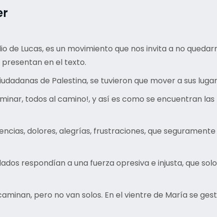
er
lio de Lucas, es un movimiento que nos invita a no quedar
presentan en el texto.
ciudadanas de Palestina, se tuvieron que mover a sus luga
inar, todos al camino!, y así es como se encuentran las fa
iencias, dolores, alegrías, frustraciones, que segurame
ados respondían a una fuerza opresiva e injusta, que so
sé caminan, pero no van solos. En el vientre de María se g