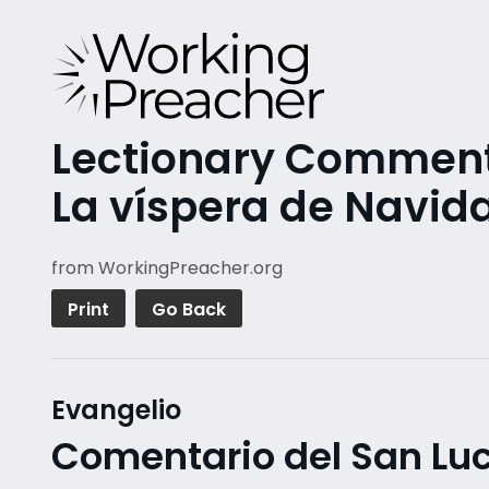
Lectionary Commenta
La víspera de Navid
from WorkingPreacher.org
Print
Go Back
Evangelio
Comentario del San Luc