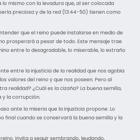
 lo mismo con la levadura que, al ser colocada
a perla preciosa y de la red (13:44-50) tienen como
 entender que el reino puede instalarse en medio de
eino prosperará a pesar de todo. Este mensaje trae
mino entre lo desagradable, lo miserable, lo extraño
te entre la injusticia de la realidad que nos agobia
os valores del reino y que nos poseen. Pero al
ra realidad? ¿Cuál es la cizaña? La buena semilla,
ia y la corrupción.
so ante la miseria que la injusticia propone. Lo
 final cuando se conservará la buena semilla y la
reino. Invita a seguir sembrando, leudando,