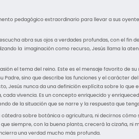
ento pedagógico extraordinario para llevar a sus oyentes a
scucha abra sus ojos a verdades profundas, con el fin d
ilizando la imaginación como recurso, Jesús llama la atenc
ón el tema del reino. Este es el mensaje favorito de su 
su Padre, sino que describe las funciones y el carácter d
o, Jesús nunca da una definición explícita sobre lo que es
ia, cada vivencia. Es un concepto enriquecido y enrique
ndo de la situación que se narre y la respuesta que tenga 
a cátedra sobre botánica o agricultura, ni decirnos cómo 
que siempre, con la buena planta, crecerá la cizaña, ni 
encierra una verdad mucho más profunda.