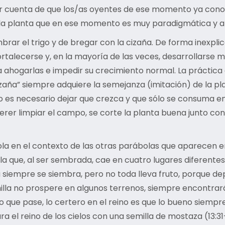
ar cuenta de que los/as oyentes de ese momento ya cono
es la planta que en ese momento es muy paradigmática y 
rar el trigo y de bregar con la cizaña. De forma inexplica
fortalecerse y, en la mayoría de las veces, desarrollars
e a ahogarlas e impedir su crecimiento normal. La práctic
zaña” siempre adquiere la semejanza (imitación) de la pla
es necesario dejar que crezca y que sólo se consuma en el d
rer limpiar el campo, se corte la planta buena junto con 
a en el contexto de las otras parábolas que aparecen en
la que, al ser sembrada, cae en cuatro lugares diferentes:
lla siempre se siembra, pero no toda lleva fruto, porque d
semilla no prospere en algunos terrenos, siempre encontr
lo que pase, lo certero en el reino es que lo bueno siemp
 el reino de los cielos con una semilla de mostaza (13:3