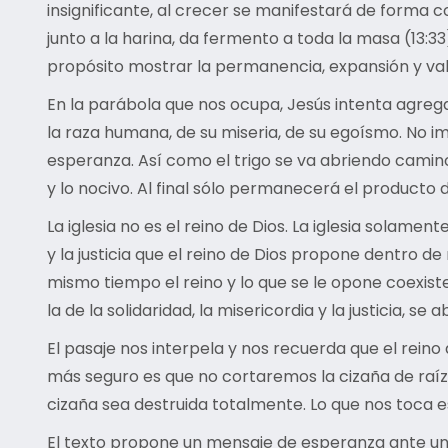
insignificante, al crecer se manifestará de forma
junto a la harina, da fermento a toda la masa (13:3
propósito mostrar la permanencia, expansión y valo
En la parábola que nos ocupa, Jesús intenta agregar
la raza humana, de su miseria, de su egoísmo. No i
esperanza. Así como el trigo se va abriendo camino 
y lo nocivo. Al final sólo permanecerá el producto d
La iglesia no es el reino de Dios. La iglesia solam
y la justicia que el reino de Dios propone dentro d
mismo tiempo el reino y lo que se le opone coexiste
la de la solidaridad, la misericordia y la justicia, se 
El pasaje nos interpela y nos recuerda que el reino
más seguro es que no cortaremos la cizaña de raíz
cizaña sea destruida totalmente. Lo que nos toc
El texto propone un mensaje de esperanza ante una t