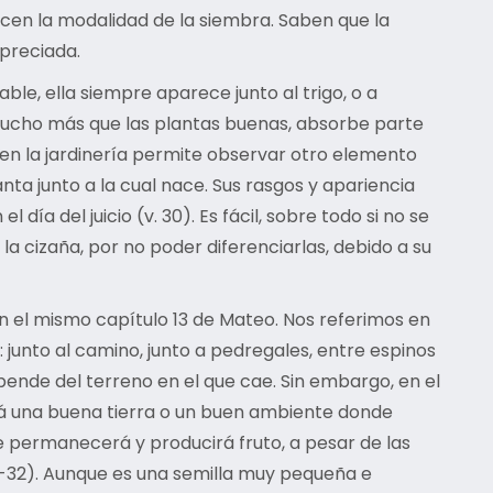
cen la modalidad de la siembra. Saben que la
apreciada.
ble, ella siempre aparece junto al trigo, o a
e mucho más que las plantas buenas, absorbe parte
a en la jardinería permite observar otro elemento
nta junto a la cual nace. Sus rasgos y apariencia
ía del juicio (v. 30). Es fácil, sobre todo si no se
la cizaña, por no poder diferenciarlas, debido a su
 el mismo capítulo 13 de Mateo. Nos referimos en
 junto al camino, junto a pedregales, entre espinos
epende del terreno en el que cae. Sin embargo, en el
ará una buena tierra o un buen ambiente donde
re permanecerá y producirá fruto, a pesar de las
1-32). Aunque es una semilla muy pequeña e