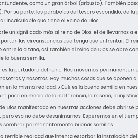
 contundente, como un gran árbol (arbusto). También pasa
3). Por su parte, las parábolas del tesoro escondido, de l
r incalculable que tiene el Reino de Dios.
le un significado más al reino de Dios: el de llevarnos a
mportan las circunstancias que tenga que enfrentar. El r
entre la cizaña, así también el reino de Dios se abre ca
e la buena semilla.
ente es la portadora del reino. Nos movemos permanentemen
e nosotros y nosotras. Hay muchas cosas que se oponen a l
n en la misma realidad. ¿Qué es la buena semilla en nuest
abre paso en medio de la indiferencia, la miseria, la injustic
 de Dios manifestado en nuestras acciones debe abrirse pa
, pero eso no debe desanimarnos. Esperemos en el tiempo
a es sembrar permanentemente buenas semillas.
errible realidad que intenta estorbar la instalación del 