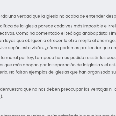
uerda una verdad que la iglesia no acaba de entender des
lítica de la iglesia parece cada vez más imposible e irre
 selectivas. Como ha comentado el teólogo anabaptista Tim
ben leyes que obliguen a ofrecer la otra mejilla al enemig
esia vive según esta visión, ¿cómo podemos pretender que 
 la moral por ley, tampoco hemos podido resistir los coqu
icas que más abogan por la separación de la iglesia y el es
rio. No faltan ejemplos de iglesias que han organizado s
 demuestra que no nos deben preocupar las ventajas ni las 
).