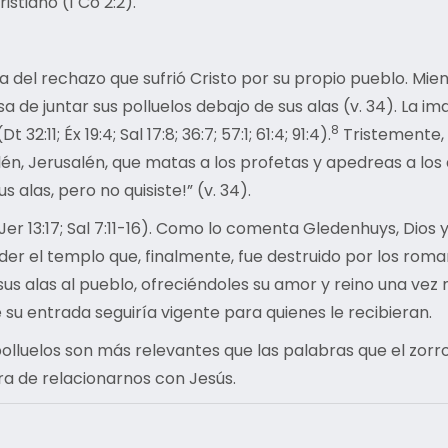
istiano (1 Co 2:2).
a del rechazo que sufrió Cristo por su propio pueblo. Mi
a de juntar sus polluelos debajo de sus alas (v. 34). La 
8
:11; Éx 19:4; Sal 17:8; 36:7; 57:1; 61:4; 91:4).
Tristemente, 
salén, Jerusalén, que matas a los profetas y apedreas a los
s alas, pero no quisiste!” (v. 34).
 Jer 13:17; Sal 7:11-16). Como lo comenta Gledenhuys, Dios
der el templo que, finalmente, fue destruido por los roma
s alas al pueblo, ofreciéndoles su amor y reino una vez 
 su entrada seguiría vigente para quienes le recibieran.
 polluelos son más relevantes que las palabras que el zorro d
a de relacionarnos con Jesús.