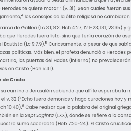
os intentaron ayudar a Jesús animándole a que huyera del
ue Herodes te quiere matar’” (v. 31). Sean cuales fueran s
4
zgamiento,
los consejos de la élite religiosa no cambiaron l
ca de Galilea (Lc 3:1; 8:3; Hch 4:27; 12:1-23; 13:1; 23:35) y
ue Herodes fuera listo, sino que tenía corazón de asesino
5
Bautista (Lc 9:7,9).
Curiosamente, a pesar de que sabía qu
s políticas. Más bien, el profeta denunció a Herodes por su
tirio, las puertas del Hades (infierno) no prevalecerán con
ios en Cristo (Hch 5:41).
n de Cristo
 su camino a Jerusalén sabiendo que allí le esperaba la mu
n el v. 32 (“Echo fuera demonios y hago curaciones hoy y 
6
Hch 10:40).
Cabe realzar que la palabra del original grieg
mbién en la
Septuaginta
(LXX), donde se refiere a la con
uestro sumo sacerdote (Heb 7:20-24). El Cristo crucifica