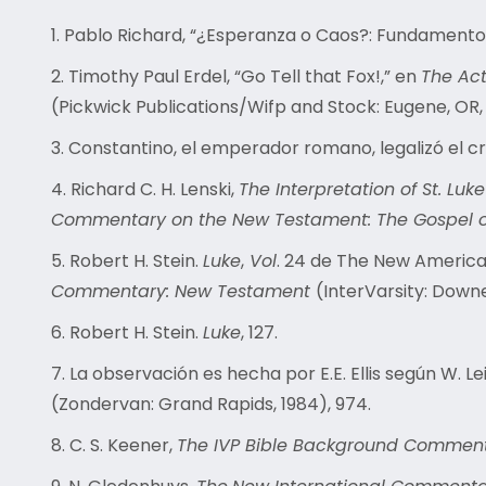
1.
Pablo Richard, “¿Esperanza o Caos?: Fundamentos y
2. Timothy Paul
Erdel, “Go Tell that Fox!,” en
The Act
(Pickwick Publications/Wifp and Stock: Eugene, OR, 
3.
Constantino, el emperador romano, legalizó el cri
4.
Richard C. H. Lenski,
The Interpretation of St. Luk
Commentary on the New Testament: The Gospel o
5.
Robert H. Stein.
Luke
,
Vol
. 24 de The New America
Commentary: New Testament
(InterVarsity: Downe
6.
Robert H. Stein.
Luke
, 127.
7.
La observación es hecha por E.E. Ellis según W. Lei
(Zondervan: Grand Rapids, 1984), 974.
8.
C. S. Keener,
The IVP Bible Background Commen