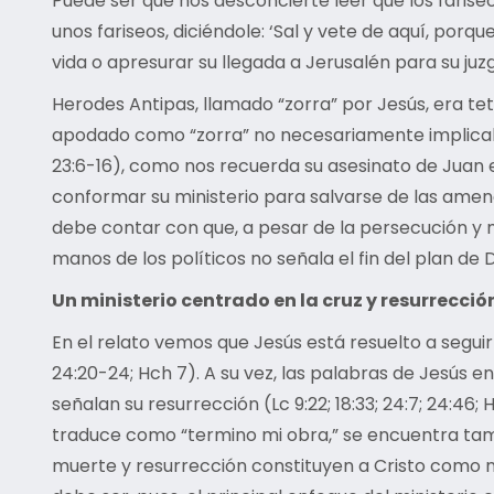
Puede ser que nos desconcierte leer que los farise
unos fariseos, diciéndole: ‘Sal y vete de aquí, porq
vida o apresurar su llegada a Jerusalén para su ju
Herodes Antipas, llamado “zorra” por Jesús, era tetrar
apodado como “zorra” no necesariamente implicaba q
23:6-16), como nos recuerda su asesinato de Juan el 
conformar su ministerio para salvarse de las amenaza
debe contar con que, a pesar de la persecución y mar
manos de los políticos no señala el fin del plan de D
Un ministerio centrado en la cruz y resurrecció
En el relato vemos que Jesús está resuelto a seguir
24:20-24; Hch 7). A su vez, las palabras de Jesús e
señalan su resurrección (Lc 9:22; 18:33; 24:7; 24:46; 
traduce como “termino mi obra,” se encuentra ta
muerte y resurrección constituyen a Cristo como n