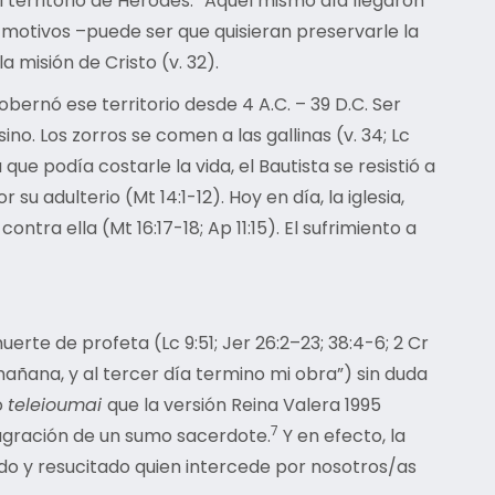
 territorio de Herodes. “Aquel mismo día llegaron
us motivos –puede ser que quisieran preservarle la
a misión de Cristo (v. 32).
 gobernó ese territorio desde 4 A.C. – 39 D.C. Ser
. Los zorros se comen a las gallinas (v. 34; Lc
e podía costarle la vida, el Bautista se resistió a
 adulterio (Mt 14:1-12). Hoy en día, la iglesia,
tra ella (Mt 16:17-18; Ap 11:15). El sufrimiento a
erte de profeta (Lc 9:51; Jer 26:2–23; 38:4-6; 2 Cr
mañana, y al tercer día termino mi obra”) sin duda
o
teleioumai
que la versión Reina Valera 1995
7
sagración de un sumo sacerdote.
Y en efecto, la
do y resucitado quien intercede por nosotros/as