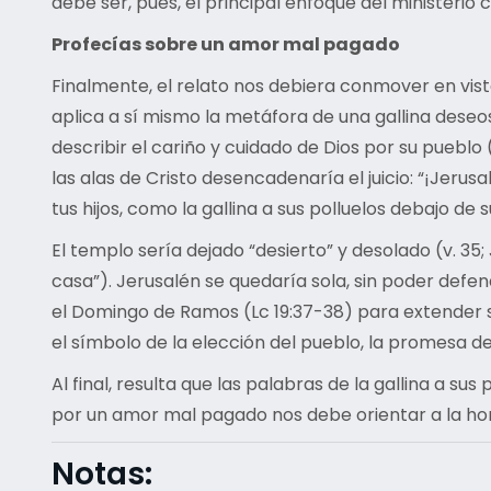
debe ser, pues, el principal enfoque del ministerio cr
Profecías sobre un amor mal pagado
Finalmente, el relato nos debiera conmover en vist
aplica a sí mismo la metáfora de una gallina deseos
describir el cariño y cuidado de Dios por su pueblo (Dt 32
las alas de Cristo desencadenaría el juicio: “¡Jeru
tus hijos, como la gallina a sus polluelos debajo de su
El templo sería dejado “desierto” y desolado (v. 35;
casa”). Jerusalén se quedaría sola, sin poder defen
el Domingo de Ramos (Lc 19:37-38) para extender su
el símbolo de la elección del pueblo, la promesa de
Al final, resulta que las palabras de la gallina a sus
por un amor mal pagado nos debe orientar a la hor
Notas: