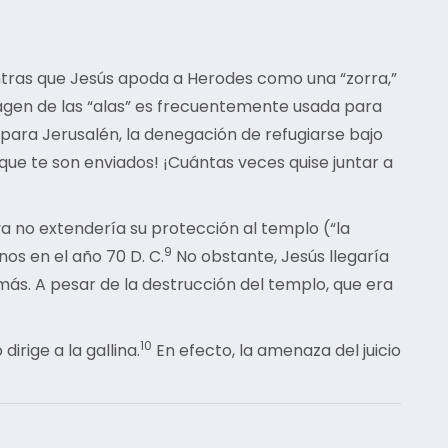
entras que Jesús apoda a Herodes como una “zorra,”
imagen de las “alas” es frecuentemente usada para
para Jerusalén, la denegación de refugiarse bajo
 que te son enviados! ¡Cuántas veces quise juntar a
 ya no extendería su protección al templo (“la
9
nos en el año 70 D. C.
No obstante, Jesús llegaría
más. A pesar de la destrucción del templo, que era
10
irige a la gallina.
En efecto, la amenaza del juicio