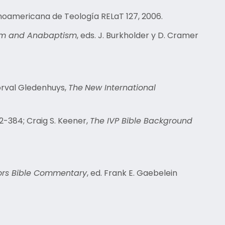
tinoamericana de Teología RELaT 127, 2006.
lism and Anabaptism
, eds. J. Burkholder y D. Cramer
Norval Gledenhuys,
The
New International
-384; Craig S. Keener,
The IVP Bible Background
tors Bible Commentary
, ed. Frank E. Gaebelein